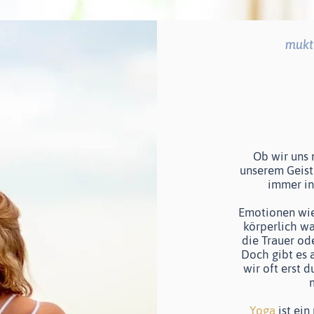
mukt
Ob wir uns 
unserem Geist
immer in
Emotionen wie
körperlich w
die Trauer od
Doch gibt es 
wir oft erst 
m
Yoga
ist ein