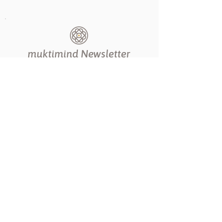
muktimind Newsletter
Melde dich jetzt zu unserem muktimind
Newsletter an und erfahre als Erste*r von neuen
Kursen, Workshops und besonderen Events.