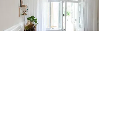
muktimind Newsletter
Melde dich jetzt zu unserem muktimind
Newsletter an und erfahre als Erste*r von neuen
Kursen, Workshops und besonderen Events.