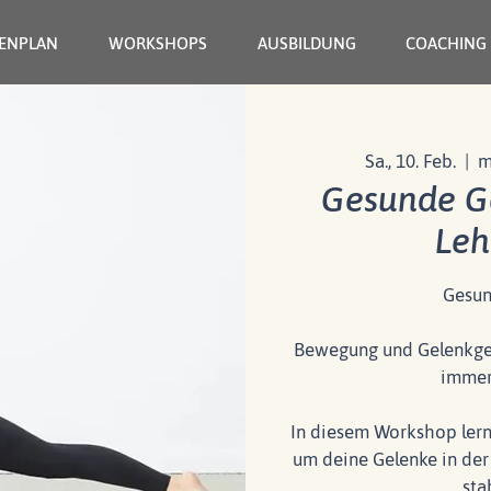
ENPLAN
WORKSHOPS
AUSBILDUNG
COACHING
Sa., 10. Feb.
  |  
m
Gesunde Ge
Leh
Gesun
Bewegung und Gelenkges
immer
In diesem Workshop lern
um deine Gelenke in de
sta