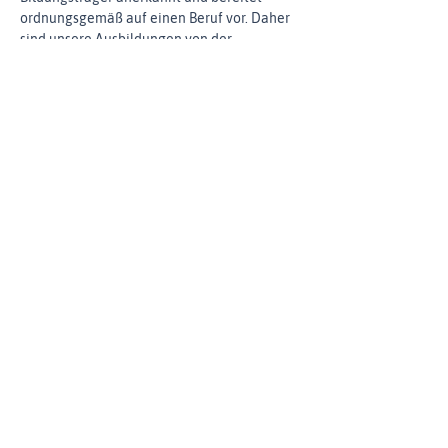
ordnungsgemäß auf einen Beruf vor. Daher 
sind unsere Ausbildungen von der 
Umsatzsteuer befreit.
Diese Infos teilen
muktimind Newsletter
Melde dich jetzt zu unserem muktimind
Newsletter an und erfahre als Erste*r von neuen
Kursen, Workshops und besonderen Events.