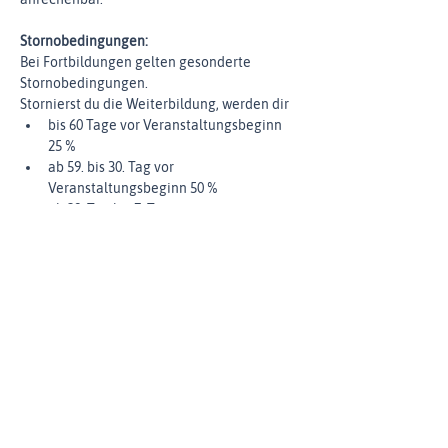
Stornobedingungen:
Bei Fortbildungen gelten gesonderte 
Stornobedingungen. 
Stornierst du die Weiterbildung, werden dir
bis 60 Tage vor Veranstaltungsbeginn 
25 %
ab 59. bis 30. Tag vor 
Veranstaltungsbeginn 50 %
ab 29. Tag bis 7. Tag vor 
Veranstaltungsbeginn 75 %
ab 6. Tag vor Veranstaltungsbeginn 100 
%
des gezahlten Weiterbildungsbetrags nicht 
mehr erstattet.
Wir empfehlen dir eine 
Seminarversicherung abzuschließen, für 
den Fall, dass du aufgrund von Krankheit 
oder anderen versicherten Gründen nicht 
teilnehmen kannst. Bitte beachte, dass eine 