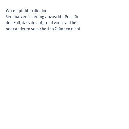
Wir empfehlen dir eine 
Seminarversicherung abzuschließen, für 
den Fall, dass du aufgrund von Krankheit 
oder anderen versicherten Gründen nicht 
teilnehmen kannst. Bitte beachte, dass eine 
mögliche Erstattung nur in Form einer 
Gutschrift erfolgen kann.
Gemäß §4 Nr. 21 Buchstabe a, 
Doppelbuchstabe b Umsatzsteuergesetz ist 
muktimind yoga & therapy als 
Bildungsträger anerkannt und bereitet 
ordnungsgemäß auf einen Beruf vor. Daher 
sind unsere Ausbildungen von der 
Umsatzsteuer befreit.
Diese Infos teilen