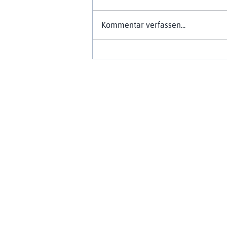
Kommentar verfassen...
Rückblick und Ausblick -
persönliches Interview mit
Rebecca Utz über die letzten
vier Jahre und richtige
Zeitpunkte