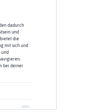
rden dadurch 
stsein und 
ietet die 
 mit sich und 
 und 
avigieren. 
 bei deiner 